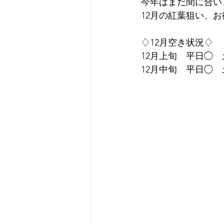
今年はまだ間に合い
12月の紅葉狙い、
♢12月空き状況♢
12月上旬　平日◯
12月中旬　平日◯