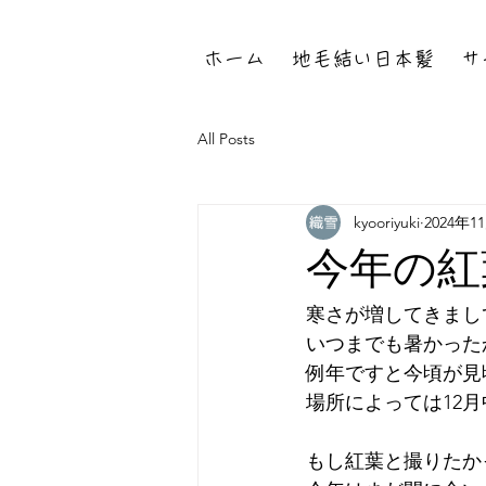
ホーム
地毛結い日本髪
サ
All Posts
kyooriyuki
2024年1
今年の紅
寒さが増してきまし
いつまでも暑かった
例年ですと今頃が見
場所によっては12
もし紅葉と撮りたか