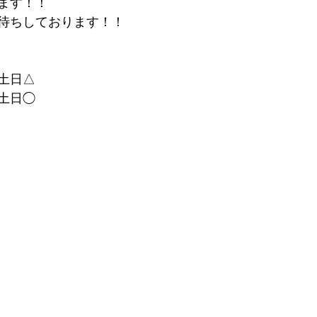
ます！！
お待ちしております！！
　土日△
　土日◯