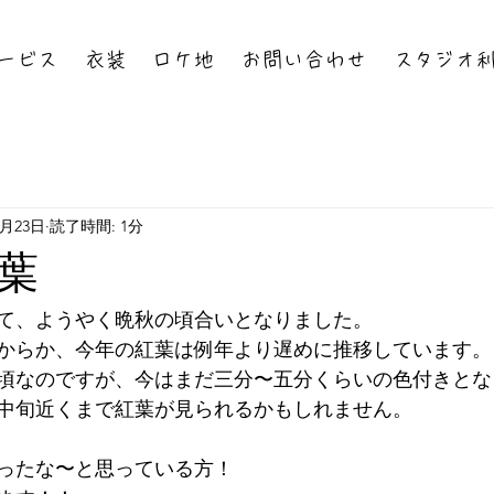
ービス
衣装
ロケ地
お問い合わせ
スタジオ
1月23日
読了時間: 1分
葉
て、ようやく晩秋の頃合いとなりました。
からか、今年の紅葉は例年より遅めに推移しています。
頃なのですが、今はまだ三分〜五分くらいの色付きとな
月中旬近くまで紅葉が見られるかもしれません。
ったな〜と思っている方！