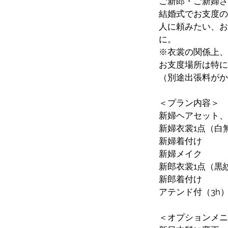
ご新郎・ご新婦さ
結婚式でお支度の
人に頼みたい、お
に。
※衣裳の関係上、
お支度場所は特に
（別途出張料がか
＜プラン内容＞
新婦ヘアセット、
新婦衣裳1点（白
新婦着付け
新婦メイク
新郎衣裳1点（黒
新郎着付け
アテンド付（3h
＜オプションメニ