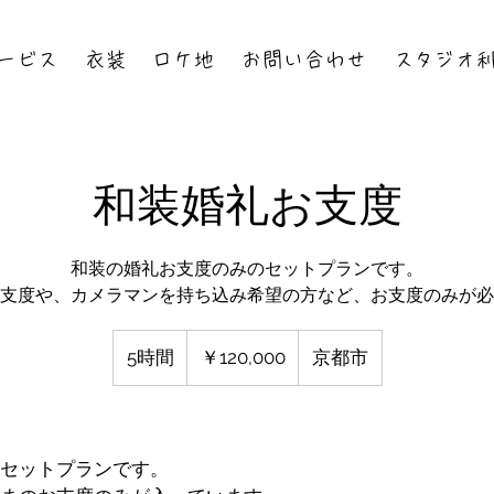
ービス
衣装
ロケ地
お問い合わせ
スタジオ
和装婚礼お支度
和装の婚礼お支度のみのセットプランです。
支度や、カメラマンを持ち込み希望の方など、お支度のみが必
120,000
円
5時間
5
￥120,000
京都市
時
間
セットプランです。