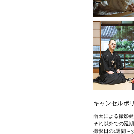
キャンセルポ
雨天による撮影延
それ以外での延期
撮影日の1週間～3