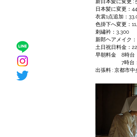
新日本髪に変更 : 5
日本髪に変更：44,
衣裳1点追加：33,
色掛下へ変更：11,
刺繡衿：3,300
新郎ヘアメイク：3
土日祝日料金：22,
早朝料金 8時台：2
7時台：4,
出張料 : 京都市